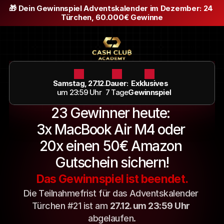
🎁 Dein Gewinnspiel Adventskalender im Dezember: 24 
Türchen, 60.000€ Gewinne
Samstag, 27.12.
Dauer:
Exklusives
um 23:59 Uhr
7 Tage
Gewinnspiel
23 Gewinner heute: 
3x MacBook Air M4 oder 
20x einen 50€ Amazon 
Gutschein sichern!
Das Gewinnspiel ist beendet.
Die Teilnahmefrist für das Adventskalender 
Türchen #21 ist am 
27.12. um 23:59 Uhr
abgelaufen.