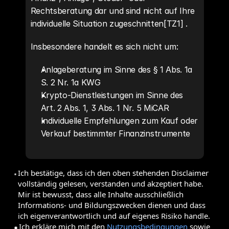
Rechtsberatung dar und sind nicht auf Ihre 
individuelle Situation zugeschnitten[TZ1] .
Insbesondere handelt es sich nicht um:
Anlageberatung im Sinne des § 1 Abs. 1a 
S. 2 Nr. 1a KWG
Krypto-Dienstleistungen im Sinne des 
Art. 2 Abs. 1, 3 Abs. 1 Nr. 5 MiCAR
Individuelle Empfehlungen zum Kauf oder 
Verkauf bestimmter Finanzinstrumente
Eigenverantwortlichkeit
Jede Anlageentscheidung treffen Sie 
Ich bestätige, dass ich den oben stehenden Disclaimer
eigenverantwortlich und auf eigenes 
vollständig gelesen, verstanden und akzeptiert habe.
Mir ist bewusst, dass alle Inhalte ausschließlich
Risiko
. Vor jeder Investition sollten Sie:
Informations- und Bildungszwecken dienen und dass
ich eigenverantwortlich und auf eigenes Risiko handle.
Eigene Recherchen durchführen (DYOR – 
Ich erkläre mich mit den
Nutzungsbedingungen
sowie