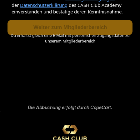
Do Your Own Research);
der
Datenschutzerklärung
des CASH Club Academy
Ihre persönliche Risikobereitschaft, 
einverstanden und bestätige deren Kenntnisnahme.
finanzielle Situation und Anlageziele 
prüfen;
Weiter zum Mitgliederbereich
Bei Bedarf qualifizierte, zugelassene 
Du erhältst gleich eine E-Mail mit persönlichen Zugangsdaten zu
Finanz-, Steuer- oder Rechtsberater 
unserem Mitgliederbereich
konsultieren.
Haftungsausschluss
Wir übernehmen keine Haftung für 
Anlageentscheidungen, die Sie auf Basis der 
bereitgestellten Informationen treffen, oder 
für daraus resultierende 
Vermögensschäden.
Die Abbuchung erfolgt durch CopeCart.
Keine Gewährleistung für Aktualität und 
Vollständigkeit
Die bereitgestellten Informationen werden 
nach bestem Wissen erstellt, erheben 