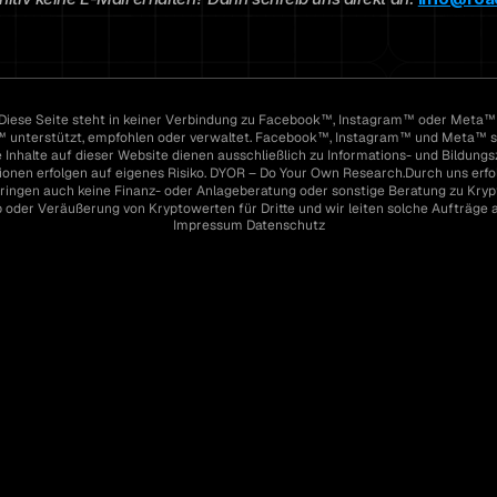
iese Seite steht in keiner Verbindung zu Facebook™, Instagram™ oder Meta™ Pl
unterstützt, empfohlen oder verwaltet. Facebook™, Instagram™ und Meta™ s
e Inhalte auf dieser Website dienen ausschließlich zu Informations- und Bildungs
ionen erfolgen auf eigenes Risiko. DYOR – Do Your Own Research.Durch uns erfo
ringen auch keine Finanz- oder Anlageberatung oder sonstige Beratung zu Krypt
 oder Veräußerung von Kryptowerten für Dritte und wir leiten solche Aufträge a
Impressum
 Datenschutz